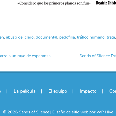
en
,
abuso del clero
,
documental
,
pedofilia
,
tráfico humano
,
trata
arroja un rayo de esperanza
Sands of Silence 
o
La película
El equipo
Impacto
Co
© 2026 Sands of Silence
|
Diseño de sitio web por
WP Hive