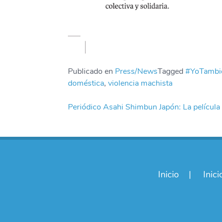
Publicado en
Press/News
Tagged
#YoTambi
doméstica
,
violencia machista
Navegación
Periódico Asahi Shimbun Japón: La película 
de
entradas
Inicio
Inici