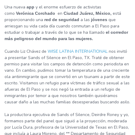
Una nueva
y el enorme esfuerzo de activistas
app
como
en
está
Verónica Corchado
Ciudad Juárez, México,
proporcionando una
a las
que
red de seguridad
jóvenes
arriesgan su vida cada día cuando conmutan a El Paso para
estudiar o trabajar a través de lo que se ha llamado
el corredor
más peligroso del mundo para las mujeres.
Cuando Liz Chávez de
WISE LATINA INTERNATIONAL
nos invitó
a presentar Sands of Silence en El Paso, TX. Traté de obtener
permiso para visitar los campos de detención como periodista en
vano. En cambio, pudimos tomar la temperatura de una creciente
ola antiinmigrante que se convirtió en un tsunami a partir de este
escrito. Visitamos un refugio para víctimas de tráfico sexual a las
afueras de El Paso y se nos negó la entrada a un refugio de
inmigrantes por temor a que nosotros también quisiéramos
causar daño a las muchas familias desesperadas buscando asilo.
La productora ejecutiva de Sands of Silence, Deirdre Roney y yo,
formamos parte del panel que siguió a la proyección, moderada
por Lucía Dura, profesora de la Universidad de Texas en El Paso,
que incluía a Laura Moreno, del ** Departamento de Seguridad