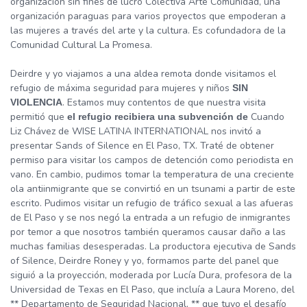
organización sin fines de lucro Colectiva Arte Comunidad, una
organización paraguas para varios proyectos que empoderan a
las mujeres a través del arte y la cultura. Es cofundadora de la
Comunidad Cultural La Promesa.
Deirdre y yo viajamos a una aldea remota donde visitamos el
refugio de máxima seguridad para mujeres y niños
SIN
. Estamos muy contentos de que nuestra visita
VIOLENCIA
permitió que
Cuando
el refugio recibiera una subvención de
Liz Chávez de WISE LATINA INTERNATIONAL nos invitó a
presentar Sands of Silence en El Paso, TX. Traté de obtener
permiso para visitar los campos de detención como periodista en
vano. En cambio, pudimos tomar la temperatura de una creciente
ola antiinmigrante que se convirtió en un tsunami a partir de este
escrito. Pudimos visitar un refugio de tráfico sexual a las afueras
de El Paso y se nos negó la entrada a un refugio de inmigrantes
por temor a que nosotros también queramos causar daño a las
muchas familias desesperadas. La productora ejecutiva de Sands
of Silence, Deirdre Roney y yo, formamos parte del panel que
siguió a la proyección, moderada por Lucía Dura, profesora de la
Universidad de Texas en El Paso, que incluía a Laura Moreno, del
** Departamento de Seguridad Nacional, ** que tuvo el desafío