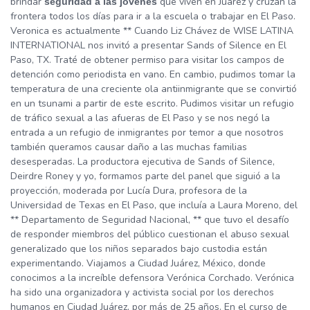
brindar
que viven en Juárez y cruzan la
seguridad a las jóvenes
frontera todos los días para ir a la escuela o trabajar en El Paso.
Veronica es actualmente ** Cuando Liz Chávez de WISE LATINA
INTERNATIONAL nos invitó a presentar Sands of Silence en El
Paso, TX. Traté de obtener permiso para visitar los campos de
detención como periodista en vano. En cambio, pudimos tomar la
temperatura de una creciente ola antiinmigrante que se convirtió
en un tsunami a partir de este escrito. Pudimos visitar un refugio
de tráfico sexual a las afueras de El Paso y se nos negó la
entrada a un refugio de inmigrantes por temor a que nosotros
también queramos causar daño a las muchas familias
desesperadas. La productora ejecutiva de Sands of Silence,
Deirdre Roney y yo, formamos parte del panel que siguió a la
proyección, moderada por Lucía Dura, profesora de la
Universidad de Texas en El Paso, que incluía a Laura Moreno, del
** Departamento de Seguridad Nacional, ** que tuvo el desafío
de responder miembros del público cuestionan el abuso sexual
generalizado que los niños separados bajo custodia están
experimentando. Viajamos a Ciudad Juárez, México, donde
conocimos a la increíble defensora Verónica Corchado. Verónica
ha sido una organizadora y activista social por los derechos
humanos en Ciudad Juárez, por más de 25 años. En el curso de