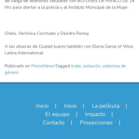
de carga de teléfonos celulares con BOTONES DE PÁNICO DE 24
Hrs para alertar a la policía y al Instituto Municipal de la Mujer.
Chelo, Verónica Corchado y Deirdre Roney.
A las afueras de Ciudad Juarez también con Elena Garza of Wise
Latina International.
Publicado en
Press/News
Tagged
trata
,
violación
,
violencia de
género
Inicio
Inicio
La película
El equipo
Impacto
Contacto
Proyecciones