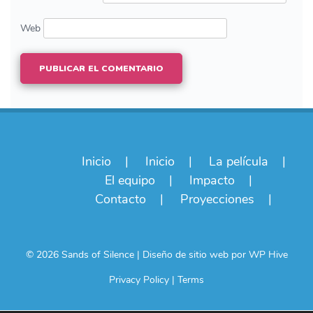
Web
Inicio
Inicio
La película
El equipo
Impacto
Contacto
Proyecciones
© 2026 Sands of Silence
|
Diseño de sitio web por
WP Hive
Privacy Policy
|
Terms