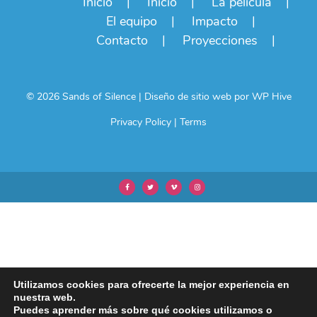
Inicio
Inicio
La película
El equipo
Impacto
Contacto
Proyecciones
© 2026 Sands of Silence
|
Diseño de sitio web por
WP Hive
Privacy Policy
|
Terms
Utilizamos cookies para ofrecerte la mejor experiencia en
nuestra web.
Puedes aprender más sobre qué cookies utilizamos o